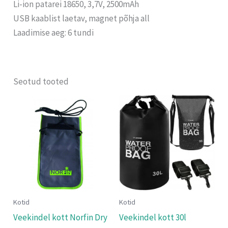
Li-ion patarei 18650, 3,7V, 2500mAh
USB kaablist laetav, magnet põhja all
Laadimise aeg: 6 tundi
Seotud tooted
Kotid
Kotid
Veekindel kott Norfin Dry
Veekindel kott 30l