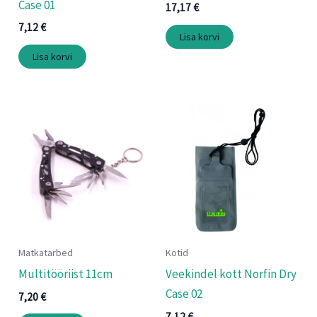
Case 01
17,17
€
7,12
€
Lisa korvi
Lisa korvi
Matkatarbed
Kotid
Multitööriist 11cm
Veekindel kott Norfin Dry
Case 02
7,20
€
7,12
€