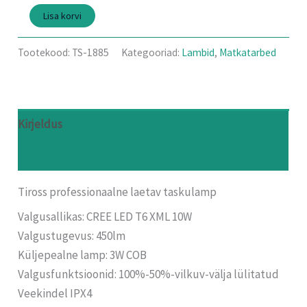
Lisa korvi
Tootekood:
TS-1885
Kategooriad:
Lambid
,
Matkatarbed
Kirjeldus
Arvustused (0)
Tiross professionaalne laetav taskulamp
Valgusallikas: CREE LED T6 XML 10W
Valgustugevus: 450lm
Küljepealne lamp: 3W COB
Valgusfunktsioonid: 100%-50%-vilkuv-välja lülitatud
Veekindel IPX4