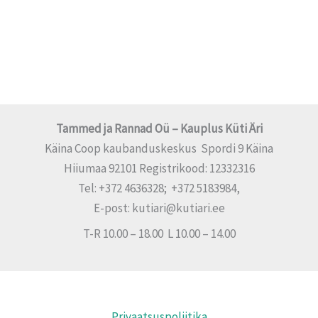
Tammed ja Rannad Oü – Kauplus Küti Äri
Käina Coop kaubanduskeskus Spordi 9 Käina
Hiiumaa 92101 Registrikood: 12332316
Tel: +372 4636328; +372 5183984,
E-post: kutiari@kutiari.ee
T-R 10.00 – 18.00 L 10.00 – 14.00
Privaatsuspoliitika