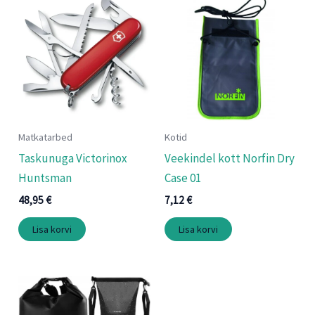
Matkatarbed
Kotid
Taskunuga Victorinox
Veekindel kott Norfin Dry
Huntsman
Case 01
48,95
€
7,12
€
Lisa korvi
Lisa korvi