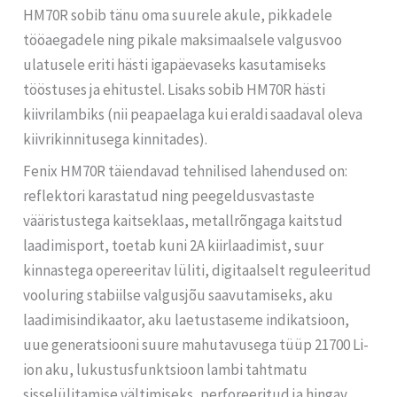
HM70R sobib tänu oma suurele akule, pikkadele
tööaegadele ning pikale maksimaalsele valgusvoo
ulatusele eriti hästi igapäevaseks kasutamiseks
tööstuses ja ehitustel. Lisaks sobib HM70R hästi
kiivrilambiks (nii peapaelaga kui eraldi saadaval oleva
kiivrikinnitusega kinnitades).
Fenix HM70R täiendavad tehnilised lahendused on:
reflektori karastatud ning peegeldusvastaste
vääristustega kaitseklaas, metallrõngaga kaitstud
laadimisport, toetab kuni 2A kiirlaadimist, suur
kinnastega opereeritav lüliti, digitaalselt reguleeritud
vooluring stabiilse valgusjõu saavutamiseks, aku
laadimisindikaator, aku laetustaseme indikatsioon,
uue generatsiooni suure mahutavusega tüüp 21700 Li-
ion aku, lukustusfunktsioon lambi tahtmatu
sisselülitamise vältimiseks, perforeeritud ja hingav