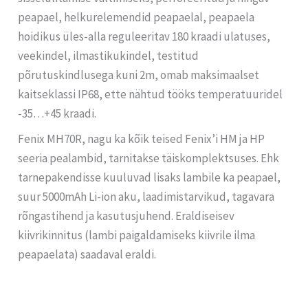
peapael, helkurelemendid peapaelal, peapaela
hoidikus üles-alla reguleeritav 180 kraadi ulatuses,
veekindel, ilmastikukindel, testitud
põrutuskindlusega kuni 2m, omab maksimaalset
kaitseklassi IP68, ette nähtud tööks temperatuuridel
-35…+45 kraadi.
Fenix MH70R, nagu ka kõik teised Fenix’i HM ja HP
seeria pealambid, tarnitakse täiskomplektsuses. Ehk
tarnepakendisse kuuluvad lisaks lambile ka peapael,
suur 5000mAh Li-ion aku, laadimistarvikud, tagavara
rõngastihend ja kasutusjuhend. Eraldiseisev
kiivrikinnitus (lambi paigaldamiseks kiivrile ilma
peapaelata) saadaval eraldi.