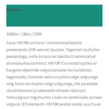
Kirjeldus
Arvustused (0)
1600lm / 186m / 100h
Fenix HM70R on Fenix’i mitmeotstarbeliste
pealampide (HM-seeria) lipulaev. Tegemist on jõulise
pealambiga, mille korpus on täielikult valmistatud
alumiiniumisulamitest. HM70R’il on eraldi optika nii
kaugete objektide valgustamiseks kui ka lähitöö
tegemiseks. Esimene neist on puhta valge valgusega
ning teine neutraalse valge valgusega, mis parandab
värviülekannet ja vähendab silmade väsimust
tehisvalguse tingimustes. Lisaks on lambil kaks punase
valguse LED elementi. HM70R peidab endas suurt uue