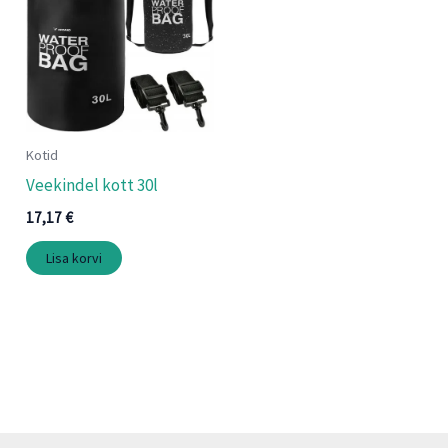
Kotid
Veekindel kott 30l
17,17
€
Lisa korvi