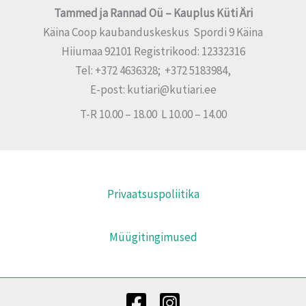
Tammed ja Rannad Oü – Kauplus Küti Äri
Käina Coop kaubanduskeskus Spordi 9 Käina
Hiiumaa 92101 Registrikood: 12332316
Tel: +372 4636328; +372 5183984,
E-post: kutiari@kutiari.ee
T-R 10.00 – 18.00 L 10.00 – 14.00
Privaatsuspoliitika
Müügitingimused