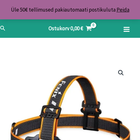
Skip
Üle 50€ tellimused pakiautomaati postikuluta
Peida
to
content
Search
Ostukorv
0,00
€