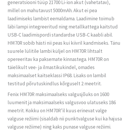
generatsiooni tüüp 21700 Li-ion akut (vahetatav),
millel on mahutavust 5000mAh. Akut ei pea
laadimiseks lambist eemaldama. Laadimine toimub
läbi lampi integreeritud ning metallkattega kaitstud
USB-C laadimispordi standardse USB-C kaabli abil.
HM70R sobib hästi nii peas kui kiivril kandmiseks. Tänu
suurele lülitile lambi küljel on HM70R lihtsalt
opereeritav ka paksemate kinnastega. HM70R on
täielikult vee- ja ilmastikukindel, omades
maksimaalset kaitseklassi IP68. Lisaks on lambil
testitud põrutuskindlus kõrguselt 2 meetrit.
Fenix HM70R maksimaalseks valgusjõuks on 1600
luumenit ja maksimaalseks valgusvoo ulatuseks 186
meetrit. Kokku on HM70R’il kuus erinevat valge
valguse režiimi (sisaldab nii punktvalguse kui ka hajusa
valguse režiime) ning kaks punase valguse režiimi.