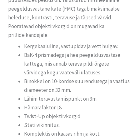
peegeldusvastane kate (FMC) tagab maksimaalse
heleduse, kontrasti, teravuse ja täpsed värvid.
Pööratavad objektiivkorgid on mugavad ka
prillide kandajale.
Kergekaaluline, vastupidav ja vett hülgav.
BaK-4 prismadega ja hea peegeldusvastase
kattega, mis annab terava pildi õigete
värvidega kogu vaateväli ulatuses.
Binokkel on 10-kordse suurendusega ja vaatlus
diameeter on 32 mm.
Lähim teravustamispunkt on 3m.
Hämarafaktor 18.
Twist-Up objektiivkorgid.
Statiivikinnitus.
Komplektis on kaasas rihm ja kott.