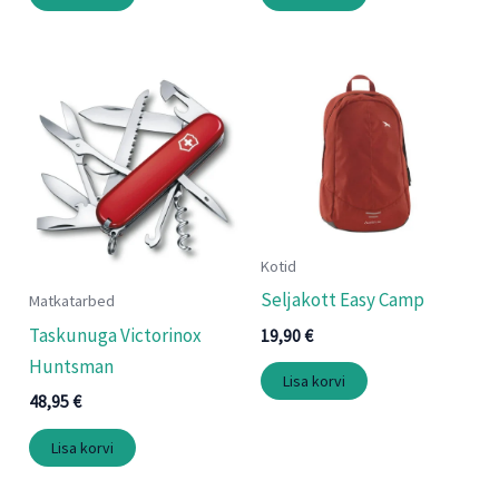
Kotid
Seljakott Easy Camp
Matkatarbed
Taskunuga Victorinox
19,90
€
Huntsman
Lisa korvi
48,95
€
Lisa korvi