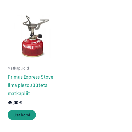
Matkapliidid
Primus Express Stove
ilma piezo süüteta
matkapliit
45,00
€
Lisa korvi