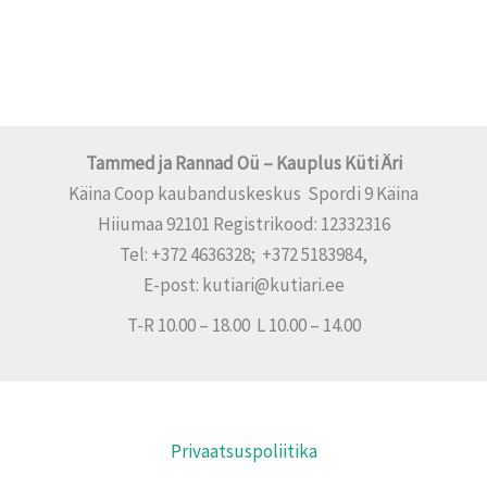
Tammed ja Rannad Oü – Kauplus Küti Äri
Käina Coop kaubanduskeskus Spordi 9 Käina
Hiiumaa 92101 Registrikood: 12332316
Tel: +372 4636328; +372 5183984,
E-post: kutiari@kutiari.ee
T-R 10.00 – 18.00 L 10.00 – 14.00
Privaatsuspoliitika