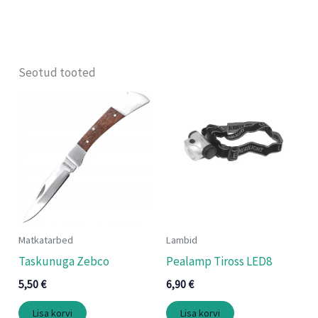
Seotud tooted
Matkatarbed
Lambid
Taskunuga Zebco
Pealamp Tiross LED8
5,50
€
6,90
€
Lisa korvi
Lisa korvi