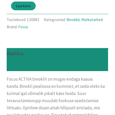
Lisa korvi
Tootekood:
120882
Kategooriad:
Binoklid
,
Matkatarbed
Bränd:
Focus
Kirjeldus
Arvustused (0)
Focus ACTIVA binoklit on mugav endaga kaasas
kanda. Binokli pealisosa on kummist, et seda oleks ka
külmal ajal võimalik pikalt käes hoida. Suur
teravustamisnupp muudab fookuse seadistamise
lihtsaks. Optiline disain aitab hõlpsalt eristada, mis
puulatvades peidus on. Täiustatud mitmekihiline