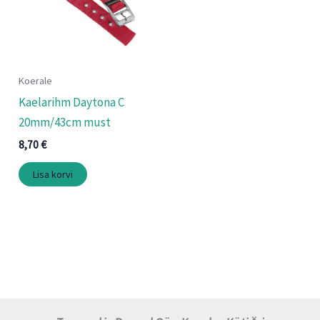
Koerale
Kaelarihm Daytona C
20mm/43cm must
8,70
€
Lisa korvi