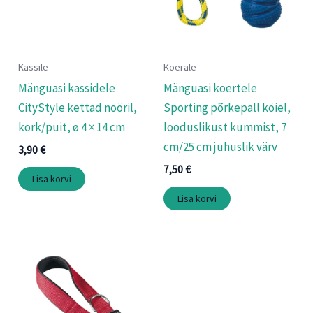
Kassile
Koerale
Mänguasi kassidele
Mänguasi koertele
CityStyle kettad nööril,
Sporting põrkepall köiel,
kork/puit, ø 4 × 14 cm
looduslikust kummist, 7
cm/25 cm juhuslik värv
3,90
€
7,50
€
Lisa korvi
Lisa korvi