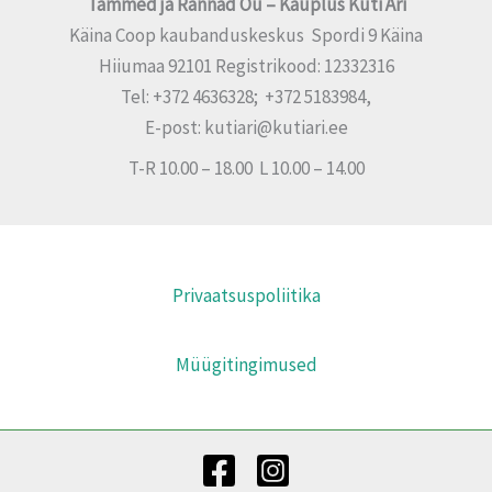
Tammed ja Rannad Oü – Kauplus Küti Äri
Käina Coop kaubanduskeskus Spordi 9 Käina
Hiiumaa 92101 Registrikood: 12332316
Tel: +372 4636328; +372 5183984,
E-post: kutiari@kutiari.ee
T-R 10.00 – 18.00 L 10.00 – 14.00
Privaatsuspoliitika
Müügitingimused