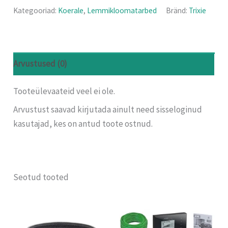
Kategooriad:
Koerale
,
Lemmikloomatarbed
Bränd:
Trixie
Arvustused (0)
Tooteülevaateid veel ei ole.
Arvustust saavad kirjutada ainult need sisseloginud
kasutajad, kes on antud toote ostnud.
Seotud tooted