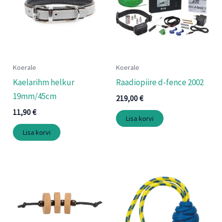
Koerale
Koerale
Kaelarihm helkur
Raadiopiire d-fence 2002
19mm/45cm
219,00
€
11,90
€
Lisa korvi
Lisa korvi