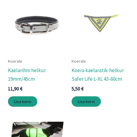
Koerale
Koerale
Kaelarihm helkur
Koera kaelarätik-helkur
19mm/45cm
Safer Life L-XL 43-60cm
11,90
€
5,50
€
Lisa korvi
Lisa korvi