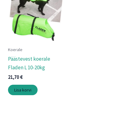
Koerale
Päästevest koerale
Fladen L 10-20kg
21,70
€
Lisa korvi