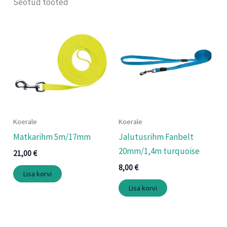
Seotud tooted
Koerale
Koerale
Matkarihm 5m/17mm
Jalutusrihm Fanbelt
20mm/1,4m turquoise
21,00
€
8,00
€
Lisa korvi
Lisa korvi