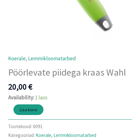
Koerale
,
Lemmikloomatarbed
Pöörlevate piidega kraas Wahl
20,00
€
Availability:
1 laos
Lisa korvi
Tootekood:
0091
Kategooriad:
Koerale
,
Lemmikloomatarbed