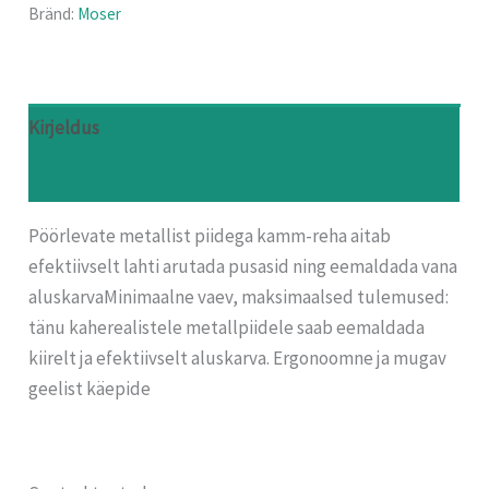
Bränd:
Moser
Kirjeldus
Arvustused (0)
Pöörlevate metallist piidega kamm-reha aitab
efektiivselt lahti arutada pusasid ning eemaldada vana
aluskarvaMinimaalne vaev, maksimaalsed tulemused:
tänu kaherealistele metallpiidele saab eemaldada
kiirelt ja efektiivselt aluskarva. Ergonoomne ja mugav
geelist käepide