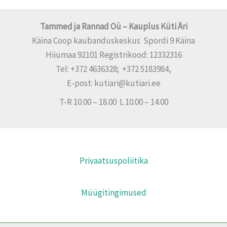
Tammed ja Rannad Oü – Kauplus Küti Äri
Käina Coop kaubanduskeskus Spordi 9 Käina
Hiiumaa 92101 Registrikood: 12332316
Tel: +372 4636328; +372 5183984,
E-post: kutiari@kutiari.ee
T-R 10.00 – 18.00 L 10.00 – 14.00
Privaatsuspoliitika
Müügitingimused