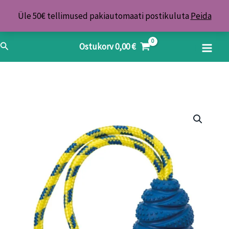
Skip
Üle 50€ tellimused pakiautomaati postikuluta
Peida
to
content
Search
Ostukorv
0,00
€
Mänguasi
koertele
Sporting
põrkepall
köiel,
looduslikust
kummist,
7
cm/25