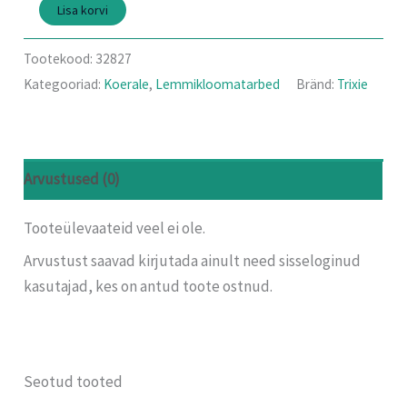
Lisa korvi
Tootekood:
32827
Kategooriad:
Koerale
,
Lemmikloomatarbed
Bränd:
Trixie
Arvustused (0)
Tooteülevaateid veel ei ole.
Arvustust saavad kirjutada ainult need sisseloginud
kasutajad, kes on antud toote ostnud.
Seotud tooted