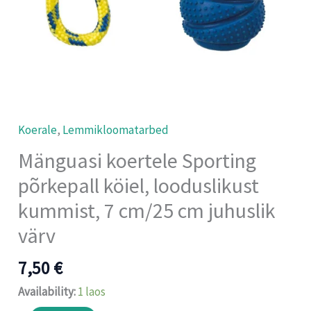
cm
juhuslik
värv
kogus
Koerale
,
Lemmikloomatarbed
Mänguasi koertele Sporting
põrkepall köiel, looduslikust
kummist, 7 cm/25 cm juhuslik
värv
7,50
€
Availability:
1 laos