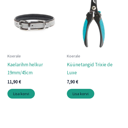
Koerale
Koerale
Kaelarihm helkur
Küünetangid Trixie de
19mm/45cm
Luxe
11,90
€
7,90
€
Lisa korvi
Lisa korvi