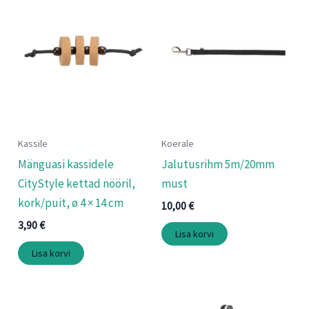
Kassile
Koerale
Mänguasi kassidele
Jalutusrihm 5m/20mm
CityStyle kettad nööril,
must
kork/puit, ø 4 × 14 cm
10,00
€
3,90
€
Lisa korvi
Lisa korvi