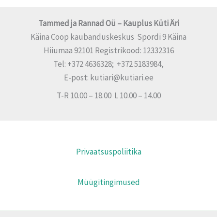
Tammed ja Rannad Oü – Kauplus Küti Äri
Käina Coop kaubanduskeskus Spordi 9 Käina
Hiiumaa 92101 Registrikood: 12332316
Tel: +372 4636328; +372 5183984,
E-post: kutiari@kutiari.ee
T-R 10.00 – 18.00 L 10.00 – 14.00
Privaatsuspoliitika
Müügitingimused