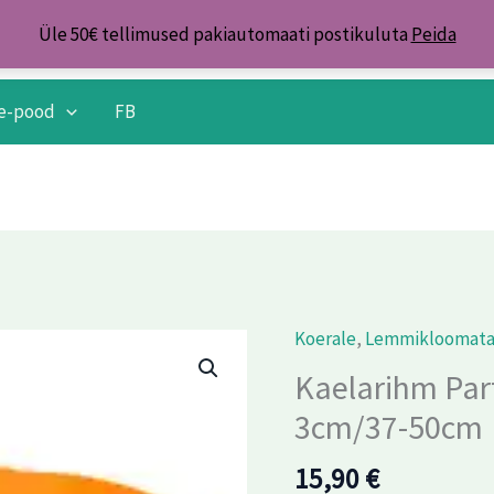
Üle 50€ tellimused pakiautomaati postikuluta
Peida
e-pood
FB
Koerale
,
Lemmikloomat
Kaelarihm
Parforce
Kaelarihm Par
oranz
3cm/37-50cm
kellukesega
3cm/37-
15,90
€