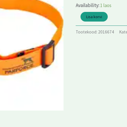
50cm
Availability:
1 laos
kogus
Lisa korvi
Tootekood:
2016674
Kat