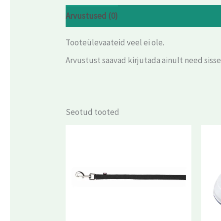
Arvustused (0)
Tooteülevaateid veel ei ole.
Arvustust saavad kirjutada ainult need siss
Seotud tooted