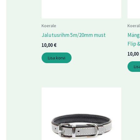
Koerale
Koeral
Jalutusrihm 5m/20mm must
Mängu
Flip 
10,00
€
10,00
Lisa korvi
Lis