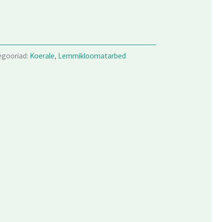
egooriad:
Koerale
,
Lemmikloomatarbed