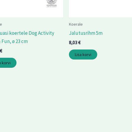
e
Koerale
asi koertele Dog Activity
Jalutusrihm 5m
& Fun, ø 23 cm
8,03
€
€
Lisa korvi
a korvi