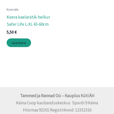
Koerale
Koera kaelarätik-helkur
Safer Life L-XL 43-60cm
5,50
€
Lisa korvi
Tammed ja Rannad Oü – Kauplus Küti Äri
Käina Coop kaubanduskeskus Spordi 9 Käina
Hiiumaa 92101 Registrikood: 12332316