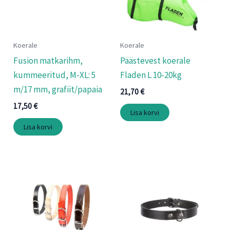
Koerale
Koerale
Fusion matkarihm,
Päästevest koerale
kummeeritud, M-XL: 5
Fladen L 10-20kg
m/17 mm, grafiit/papaia
21,70
€
17,50
€
Lisa korvi
Lisa korvi