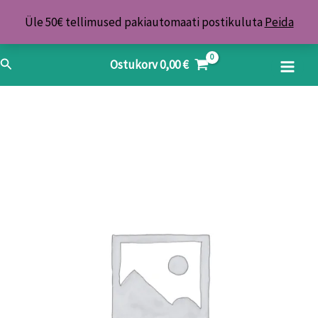
Skip
Üle 50€ tellimused pakiautomaati postikuluta
Peida
to
content
Search
Ostukorv
0,00
€