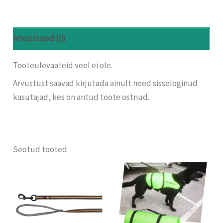
Arvustused (0)
Tooteülevaateid veel ei ole.
Arvustust saavad kirjutada ainult need sisseloginud
kasutajad, kes on antud toote ostnud.
Seotud tooted