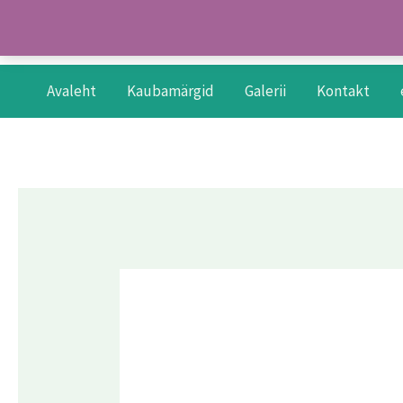
Skip
to
content
Avaleht
Kaubamärgid
Galerii
Kontakt