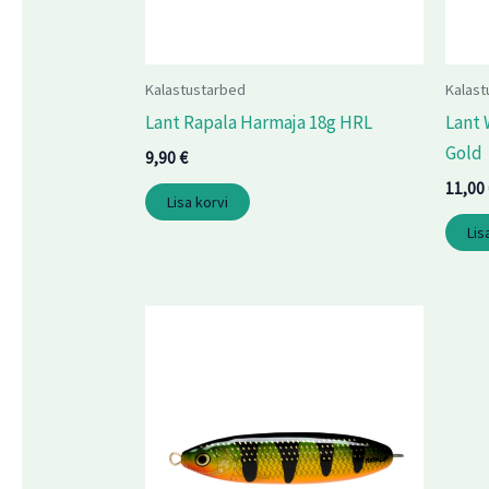
Kalastustarbed
Kalast
Lant Rapala Harmaja 18g HRL
Lant 
Gold
9,90
€
11,00
Lisa korvi
Lis