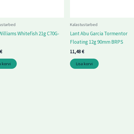
ustarbed
Kalastustarbed
Williams Whitefish 21g C70G-
Lant Abu Garcia Tormentor
Floating 12g 90mm BRPS
€
11,48
€
a korvi
Lisa korvi