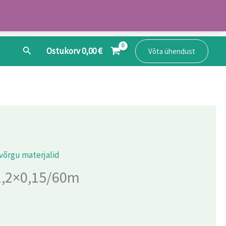
Search
Ostukorv
0,00
€
Võta ühendust
võrgu materjalid
1,2×0,15/60m