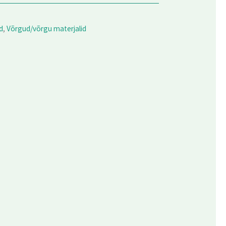
d
,
Võrgud/võrgu materjalid