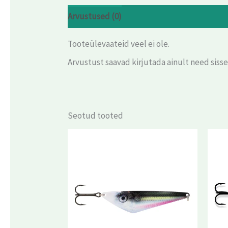
Arvustused (0)
Tooteülevaateid veel ei ole.
Arvustust saavad kirjutada ainult need siss
Seotud tooted