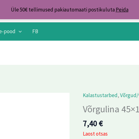
Üle 50€ tellimused pakiautomaati postikuluta
Peida
e-pood
FB
Kalastustarbed
,
Võrgud/
Võrgulina 45×
7,40
€
Laost otsas