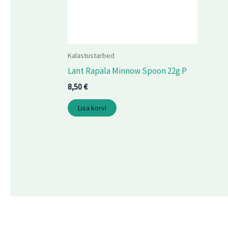
Kalastustarbed
Lant Rapala Minnow Spoon 22g P
8,50
€
Lisa korvi