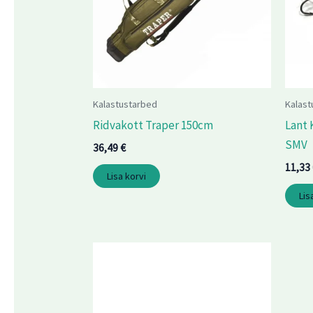
Kalastustarbed
Kalast
Ridvakott Traper 150cm
Lant
SMV
36,49
€
11,33
Lisa korvi
Lis