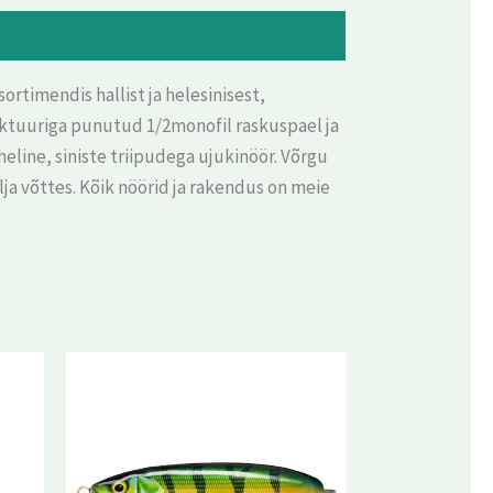
timendis hallist ja helesinisest,
ruktuuriga punutud 1/2monofil raskuspael ja
eline, siniste triipudega ujukinöör. Võrgu
ja võttes. Kõik nöörid ja rakendus on meie