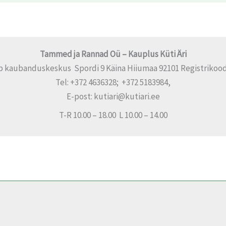
Tammed ja Rannad Oü – Kauplus Küti Äri
p kaubanduskeskus Spordi 9 Käina Hiiumaa 92101 Registrikood
Tel: +372 4636328; +372 5183984,
E-post: kutiari@kutiari.ee
T-R 10.00 – 18.00 L 10.00 – 14.00