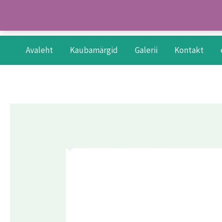
Skip
to
content
Avaleht
Kaubamärgid
Galerii
Kontakt