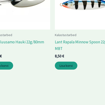
ustarbed
Kalastustarbed
 Kuusamo Hauki 22g/80mm
Lant Rapala Minnow Spoon 22
MBT
€
8,50
€
a korvi
Lisa korvi