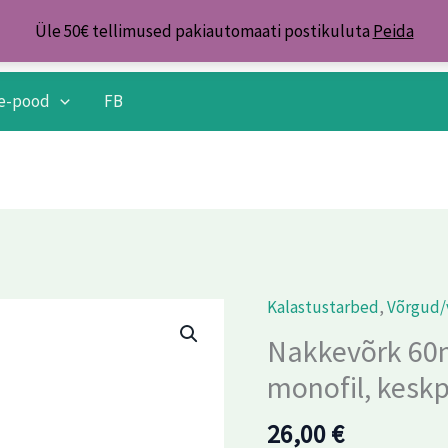
Üle 50€ tellimused pakiautomaati postikuluta
Peida
e-pood
FB
Kalastustarbed
,
Võrgud/
Nakkevõrk 6
monofil, kesk
26,00
€