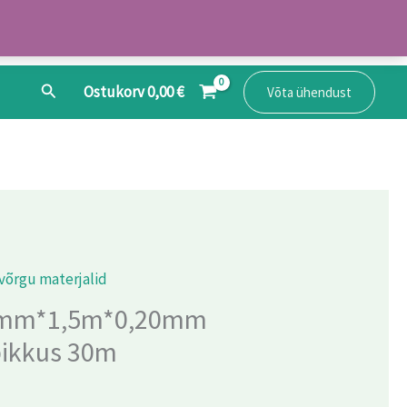
Search
Ostukorv
0,00
€
Võta ühendust
võrgu materjalid
0mm*1,5m*0,20mm
pikkus 30m