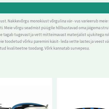
st. Nakkevõrgu monokiust võrgulina vär- vus varieerub meie sor
isiti. Meie võrgu seadmist püügile hõlbustavad oma jäigema st
 tagab tugevast ja vett mitteimavast materjalist ujukitega roh
toodetud võrku paremini käsit- leda vette lastes ja veest väl
atud kvaliteetne toodang. Võrk kannatab survepesu.