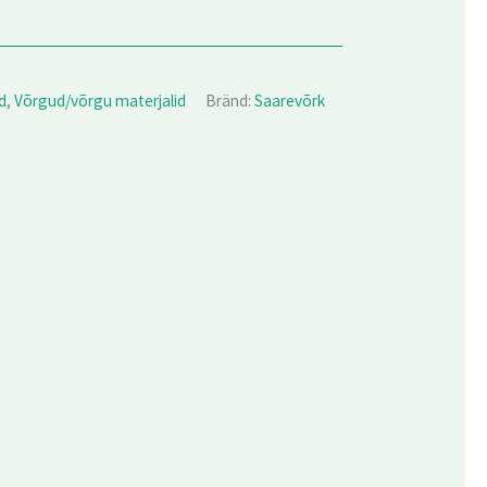
d
,
Võrgud/võrgu materjalid
Bränd:
Saarevõrk