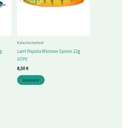
Kalastustarbed
g
Lant Rapala Minnow Spoon 22g
ATPE
8,50
€
Lisa korvi