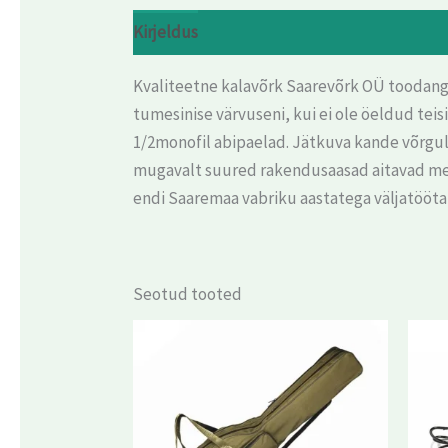
Kirjeldus
Arvustused (0)
Kvaliteetne kalavõrk Saarevõrk OÜ toodangu
tumesinise värvuseni, kui ei ole öeldud te
1/2monofil abipaelad. Jätkuva kande võrgule
mugavalt suured rakendusaasad aitavad meie 
endi Saaremaa vabriku aastatega väljatööt
Seotud tooted