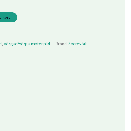
a korvi
d
,
Võrgud/võrgu materjalid
Bränd:
Saarevõrk