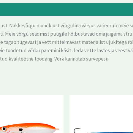
st. Nakkevõrgu monokiust võrgulina värvus varieerub meie sort
isiti. Meie võrgu seadmist püügile hõlbustavad oma jäigema st
 tagab tugevast ja vett mitteimavast materjalist ujukitega roh
toodetud võrku paremini käsit- leda vette lastes ja veest väl
atud kvaliteetne toodang. Võrk kannatab survepesu.