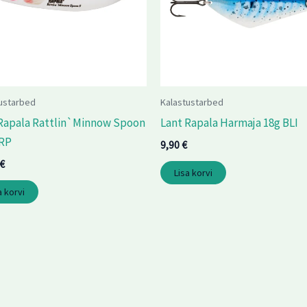
ustarbed
Kalastustarbed
Rapala Rattlin`Minnow Spoon
Lant Rapala Harmaja 18g BLI
FRP
9,90
€
€
Lisa korvi
a korvi