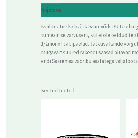
Kirjeldus
Arvustused (0)
Kvaliteetne kalavõrk Saarevõrk OÜ toodangu
tumesinise värvuseni, kui ei ole öeldud te
1/2monofil abipaelad. Jätkuva kande võrgule
mugavalt suured rakendusaasad aitavad meie 
endi Saaremaa vabriku aastatega väljatööt
Seotud tooted