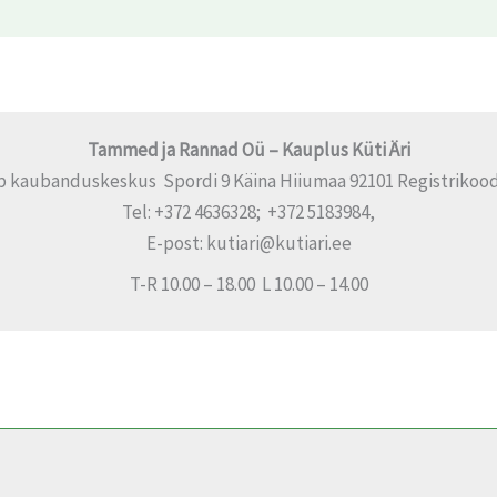
Tammed ja Rannad Oü – Kauplus Küti Äri
p kaubanduskeskus Spordi 9 Käina Hiiumaa 92101 Registrikood
Tel: +372 4636328; +372 5183984,
E-post: kutiari@kutiari.ee
T-R 10.00 – 18.00 L 10.00 – 14.00