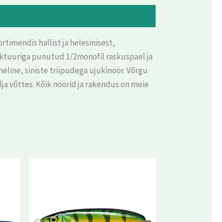
imendis hallist ja helesinisest,
ruktuuriga punutud 1/2monofil raskuspael ja
eline, siniste triipudega ujukinöör. Võrgu
ja võttes. Kõik nöörid ja rakendus on meie