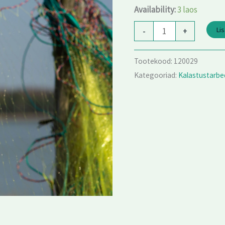
KOLLANE
Availability:
3 laos
kogus
Lis
-
+
Tootekood:
120029
Kategooriad:
Kalastustarbe