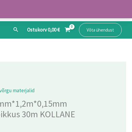
Search
Ostukorv
0,00
€
Võta ühendust
võrgu materjalid
8mm*1,2m*0,15mm
kpikkus 30m KOLLANE