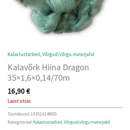
Kalastustarbed
,
Võrgud/võrgu materjalid
Kalavõrk Hiina Dragon
35×1,6×0,14/70m
16,90
€
Laost otsas
Tootekood:
1035161480D
Kategooriad:
Kalastustarbed
,
Võrgud/võrgu materjalid