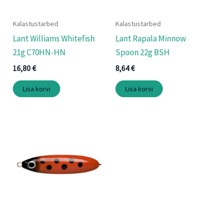
Kalastustarbed
Kalastustarbed
Lant Williams Whitefish
Lant Rapala Minnow
21g C70HN-HN
Spoon 22g BSH
16,80
€
8,64
€
Lisa korvi
Lisa korvi