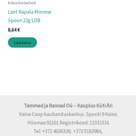
Kalastustarbed
Lant Rapala Minnow
Spoon 22g LDB
8,64
€
Lisa korvi
Tammed ja Rannad Oü – Kauplus Küti Äri
Käina Coop kaubanduskeskus Spordi 9 Käina
Hiiumaa 92101 Registrikood: 12332316
Tel: +372 4636328; +372 5183984,