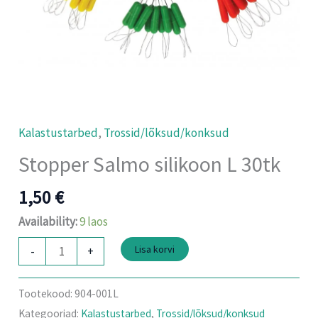
Kalastustarbed
,
Trossid/lõksud/konksud
Stopper Salmo silikoon L 30tk
1,50
€
Availability:
9 laos
Lisa korvi
-
+
Tootekood:
904-001L
Kategooriad:
Kalastustarbed
,
Trossid/lõksud/konksud