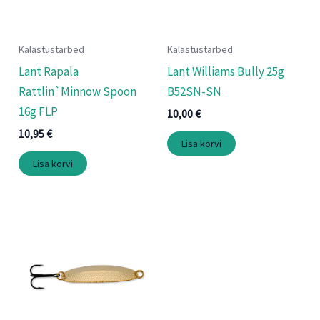
Kalastustarbed
Kalastustarbed
Lant Rapala
Lant Williams Bully 25g
Rattlin`Minnow Spoon
B52SN-SN
16g FLP
10,00
€
10,95
€
Lisa korvi
Lisa korvi