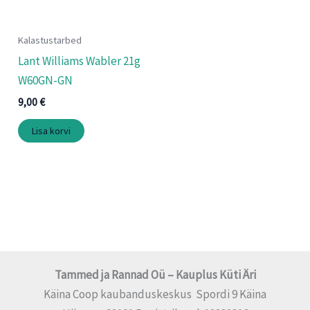
Kalastustarbed
Lant Williams Wabler 21g
W60GN-GN
9,00
€
Lisa korvi
Tammed ja Rannad Oü – Kauplus Küti Äri
Käina Coop kaubanduskeskus Spordi 9 Käina