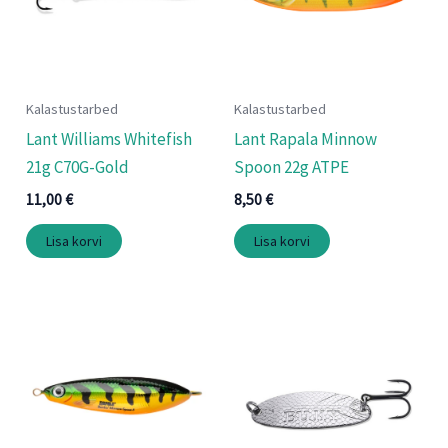
Kalastustarbed
Kalastustarbed
Lant Williams Whitefish
Lant Rapala Minnow
21g C70G-Gold
Spoon 22g ATPE
11,00
€
8,50
€
Lisa korvi
Lisa korvi