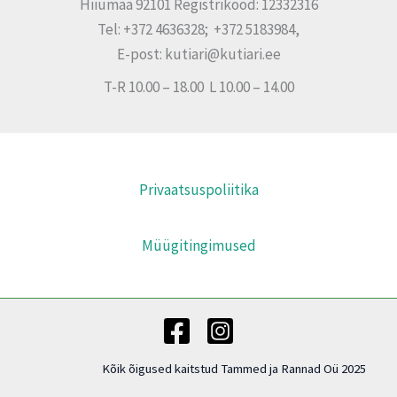
Hiiumaa 92101 Registrikood: 12332316
Tel: +372 4636328; +372 5183984,
E-post: kutiari@kutiari.ee
T-R 10.00 – 18.00 L 10.00 – 14.00
Privaatsuspoliitika
Müügitingimused
Kõik õigused kaitstud Tammed ja Rannad Oü 2025