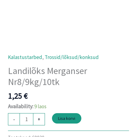
Kalastustarbed
,
Trossid/lõksud/konksud
Landilõks Merganser
Nr8/9kg/10tk
1,25
€
Availability:
9 laos
Lisa korvi
-
+