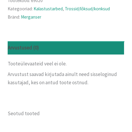
Tootekood:
69020
Kategooriad:
Kalastustarbed
,
Trossid/lõksud/konksud
Bränd:
Merganser
Arvustused (0)
Tooteülevaateid veel ei ole.
Arvustust saavad kirjutada ainult need sisseloginud
kasutajad, kes on antud toote ostnud.
Seotud tooted