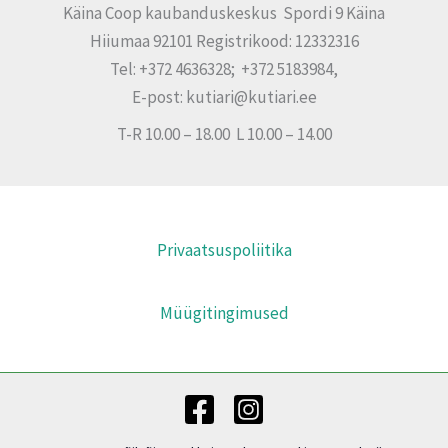
Käina Coop kaubanduskeskus Spordi 9 Käina
Hiiumaa 92101 Registrikood: 12332316
Tel: +372 4636328; +372 5183984,
E-post: kutiari@kutiari.ee
T-R 10.00 – 18.00 L 10.00 – 14.00
Privaatsuspoliitika
Müügitingimused