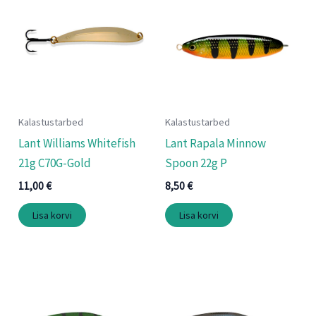
Kalastustarbed
Kalastustarbed
Lant Williams Whitefish
Lant Rapala Minnow
21g C70G-Gold
Spoon 22g P
11,00
€
8,50
€
Lisa korvi
Lisa korvi