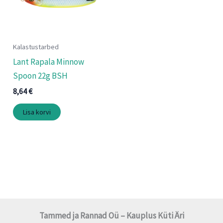
Kalastustarbed
Lant Rapala Minnow
Spoon 22g BSH
8,64
€
Lisa korvi
Tammed ja Rannad Oü – Kauplus Küti Äri