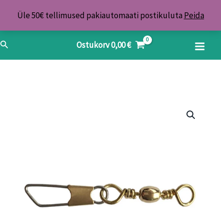
Skip
Üle 50€ tellimused pakiautomaati postikuluta
Peida
to
content
Search
Ostukorv
0,00
€
Landilõks
Merganser
Nr8/9kg/10tk
kogus