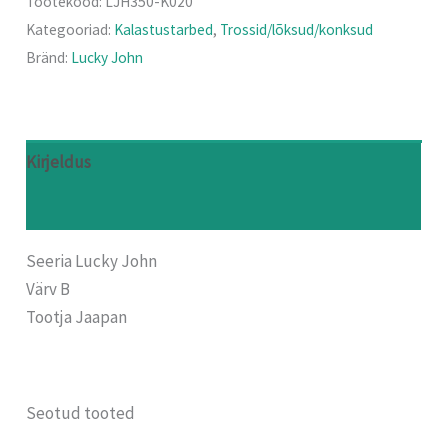
Tootekood:
LJH350-K020
Kategooriad:
Kalastustarbed
,
Trossid/lõksud/konksud
Bränd:
Lucky John
Kirjeldus
Arvustused (0)
Seeria Lucky John
Värv B
Tootja Jaapan
Seotud tooted