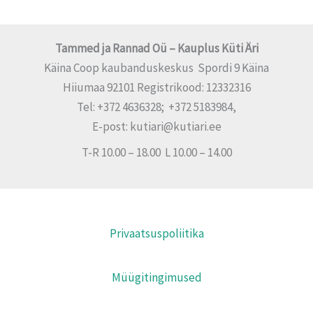
Tammed ja Rannad Oü – Kauplus Küti Äri
Käina Coop kaubanduskeskus Spordi 9 Käina
Hiiumaa 92101 Registrikood: 12332316
Tel: +372 4636328; +372 5183984,
E-post: kutiari@kutiari.ee
T-R 10.00 – 18.00 L 10.00 – 14.00
Privaatsuspoliitika
Müügitingimused