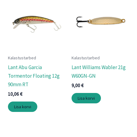
Kalastustarbed
Kalastustarbed
Lant Abu Garcia
Lant Williams Wabler 21g
Tormentor Floating 12g
W60GN-GN
90mm RT
9,00
€
10,06
€
Lisa korvi
Lisa korvi