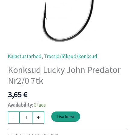
Kalastustarbed
,
Trossid/lõksud/konksud
Konksud Lucky John Predator
Nr2/0 7tk
3,65
€
Availability:
6 laos
Lisa korvi
-
+