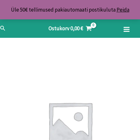
Skip
Üle 50€ tellimused pakiautomaati postikuluta
Peida
to
content
Search
Ostukorv
0,00
€