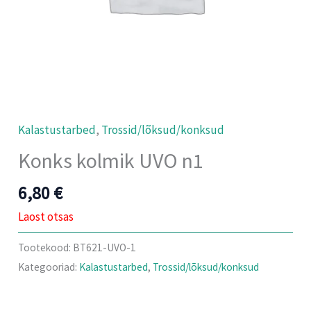
Kalastustarbed
,
Trossid/lõksud/konksud
Konks kolmik UVO n1
6,80
€
Laost otsas
Tootekood:
BT621-UVO-1
Kategooriad:
Kalastustarbed
,
Trossid/lõksud/konksud