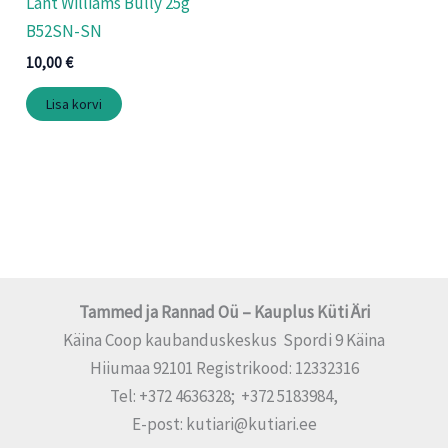
Lant Williams Bully 25g
B52SN-SN
10,00
€
Lisa korvi
Tammed ja Rannad Oü – Kauplus Küti Äri
Käina Coop kaubanduskeskus Spordi 9 Käina
Hiiumaa 92101 Registrikood: 12332316
Tel: +372 4636328; +372 5183984,
E-post: kutiari@kutiari.ee