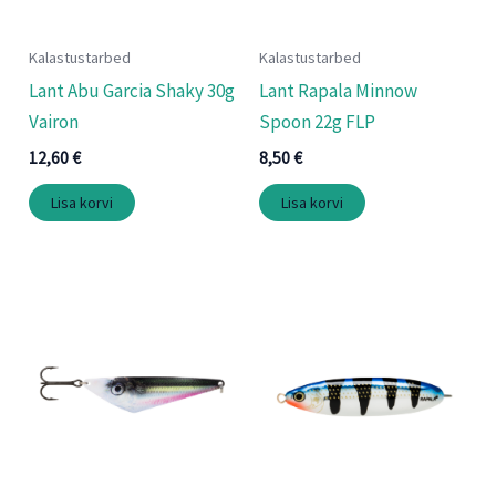
Kalastustarbed
Kalastustarbed
Lant Abu Garcia Shaky 30g
Lant Rapala Minnow
Vairon
Spoon 22g FLP
12,60
€
8,50
€
Lisa korvi
Lisa korvi