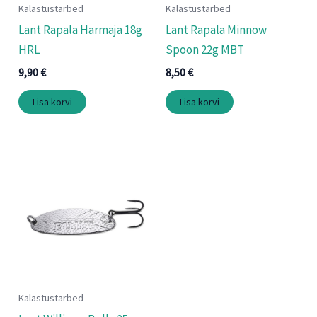
Kalastustarbed
Kalastustarbed
Lant Rapala Harmaja 18g
Lant Rapala Minnow
HRL
Spoon 22g MBT
9,90
€
8,50
€
Lisa korvi
Lisa korvi
Kalastustarbed