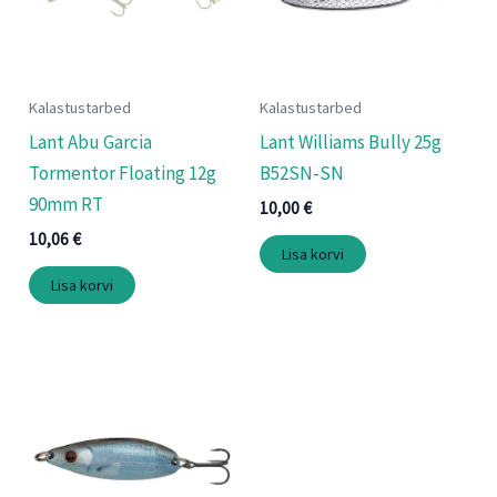
Kalastustarbed
Kalastustarbed
Lant Abu Garcia
Lant Williams Bully 25g
Tormentor Floating 12g
B52SN-SN
90mm RT
10,00
€
10,06
€
Lisa korvi
Lisa korvi