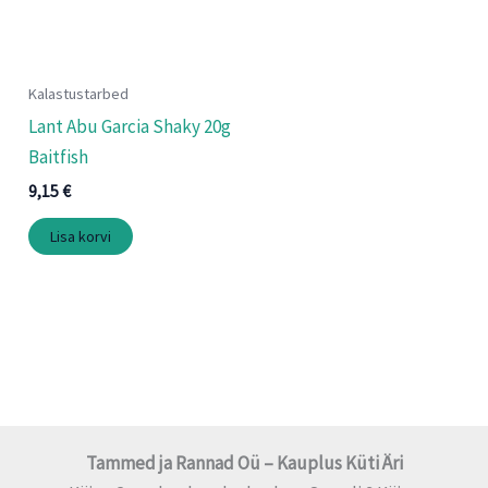
Kalastustarbed
Lant Abu Garcia Shaky 20g
Baitfish
9,15
€
Lisa korvi
Tammed ja Rannad Oü – Kauplus Küti Äri