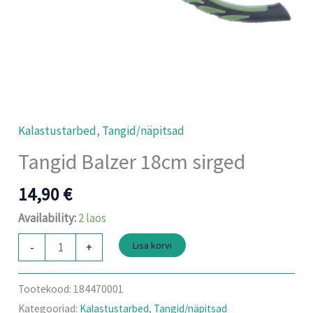
Kalastustarbed
,
Tangid/näpitsad
Tangid Balzer 18cm sirged
14,90
€
Availability:
2 laos
Lisa korvi
-
+
Tootekood:
184470001
Kategooriad:
Kalastustarbed
,
Tangid/näpitsad