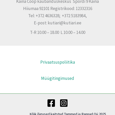
Käina Coop kaubanduskeskus Spordi 9 Käina
Hiiumaa 92101 Registrikood: 12332316
Tel: +372 4636328; +372 5183984,
E-post: kutiari@kutiari.ee
T-R 10.00 – 18.00 L 10.00 – 14.00
Privaatsuspoliitika
Müügitingimused
Kõik õigused kaitstud Tammed ja Rannad Oü 2025