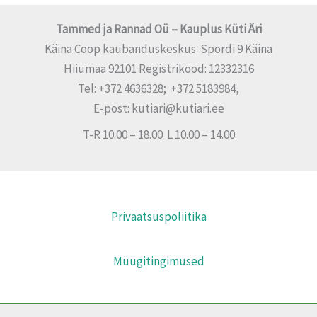
Tammed ja Rannad Oü – Kauplus Küti Äri
Käina Coop kaubanduskeskus Spordi 9 Käina
Hiiumaa 92101 Registrikood: 12332316
Tel: +372 4636328; +372 5183984,
E-post: kutiari@kutiari.ee
T-R 10.00 – 18.00 L 10.00 – 14.00
Privaatsuspoliitika
Müügitingimused