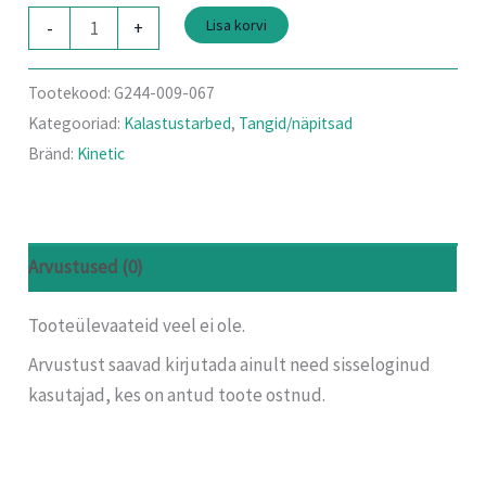
Lisa korvi
-
+
Tootekood:
G244-009-067
Kategooriad:
Kalastustarbed
,
Tangid/näpitsad
Bränd:
Kinetic
Arvustused (0)
Tooteülevaateid veel ei ole.
Arvustust saavad kirjutada ainult need sisseloginud
kasutajad, kes on antud toote ostnud.