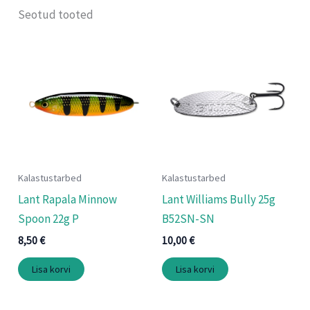
Seotud tooted
Kalastustarbed
Kalastustarbed
Lant Rapala Minnow
Lant Williams Bully 25g
Spoon 22g P
B52SN-SN
8,50
€
10,00
€
Lisa korvi
Lisa korvi