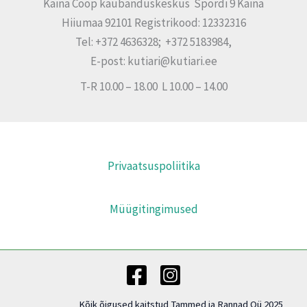
Käina Coop kaubanduskeskus Spordi 9 Käina
Hiiumaa 92101 Registrikood: 12332316
Tel: +372 4636328; +372 5183984,
E-post: kutiari@kutiari.ee
T-R 10.00 – 18.00 L 10.00 – 14.00
Privaatsuspoliitika
Müügitingimused
Kõik õigused kaitstud Tammed ja Rannad Oü 2025