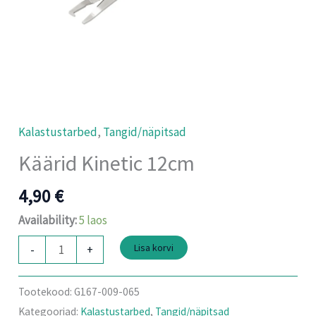
Kalastustarbed
,
Tangid/näpitsad
Käärid Kinetic 12cm
4,90
€
Availability:
5 laos
Lisa korvi
-
+
Tootekood:
G167-009-065
Kategooriad:
Kalastustarbed
,
Tangid/näpitsad