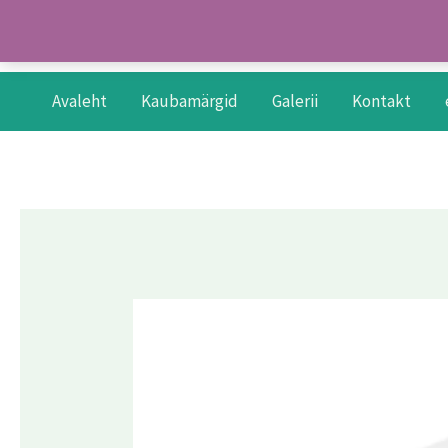
Skip
to
content
Avaleht
Kaubamärgid
Galerii
Kontakt