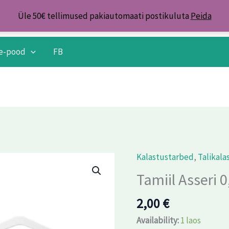
Üle 50€ tellimused pakiautomaati postikuluta
Peida
e-pood
FB
Kalastustarbed
,
Talikala
Tamiil
Asseri
Tamiil Asseri
0,14mm/1,85kg/30m
2,00
€
kogus
Availability:
1 laos