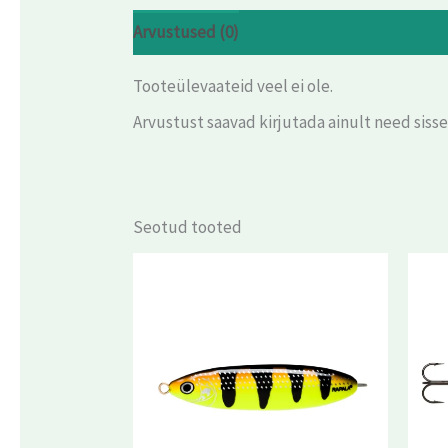
Arvustused (0)
Tooteülevaateid veel ei ole.
Arvustust saavad kirjutada ainult need siss
Seotud tooted