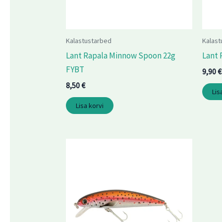
Kalastustarbed
Kalast
Lant Rapala Minnow Spoon 22g
Lant 
FYBT
9,90
€
8,50
€
Lis
Lisa korvi