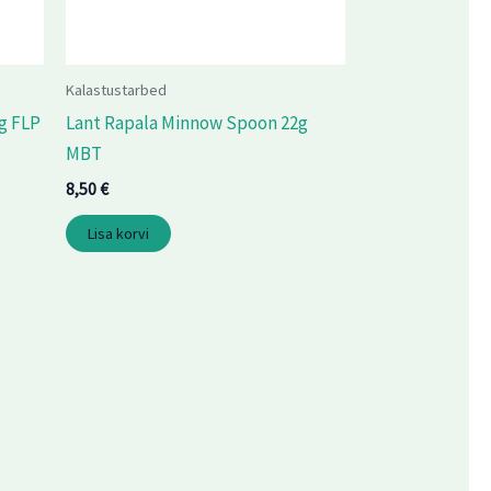
Kalastustarbed
g FLP
Lant Rapala Minnow Spoon 22g
MBT
8,50
€
Lisa korvi