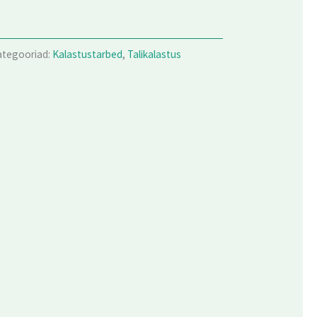
ategooriad:
Kalastustarbed
,
Talikalastus