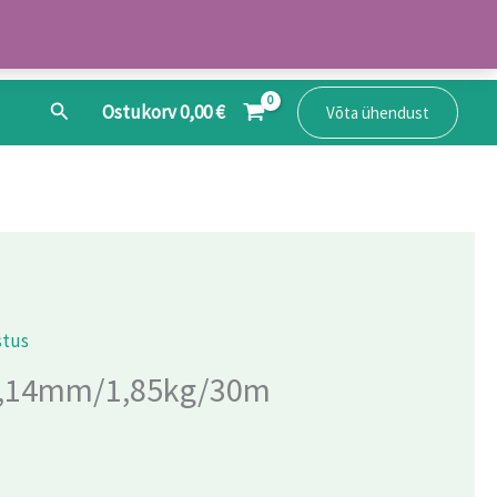
Search
Ostukorv
0,00
€
Võta ühendust
stus
 0,14mm/1,85kg/30m