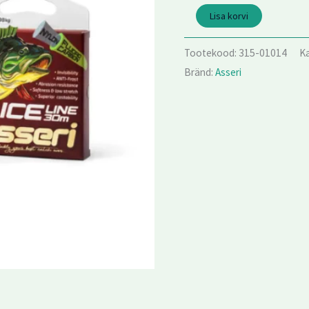
Lisa korvi
Tootekood:
315-01014
K
Bränd:
Asseri