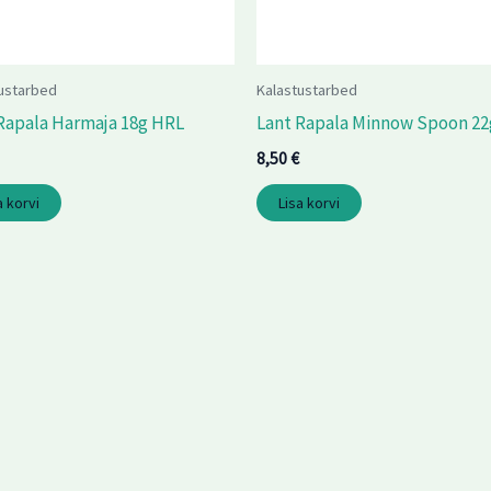
ustarbed
Kalastustarbed
Rapala Harmaja 18g HRL
Lant Rapala Minnow Spoon 22
8,50
€
a korvi
Lisa korvi