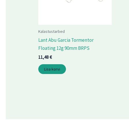
Kalastustarbed
Lant Abu Garcia Tormentor
Floating 12g 90mm BRPS
11,48
€
Lisa korvi