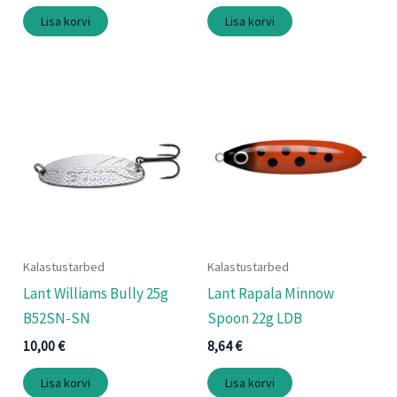
Lisa korvi
Lisa korvi
Kalastustarbed
Kalastustarbed
Lant Williams Bully 25g
Lant Rapala Minnow
B52SN-SN
Spoon 22g LDB
10,00
€
8,64
€
Lisa korvi
Lisa korvi