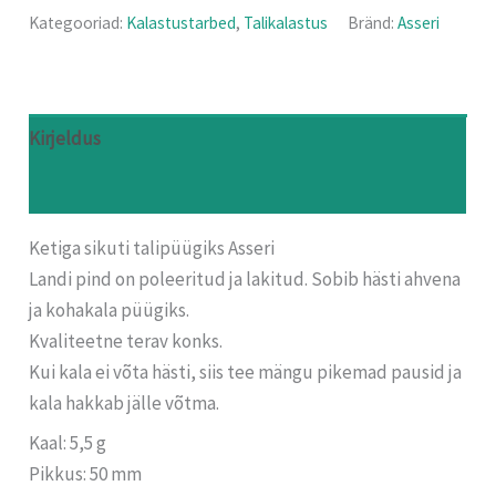
Kategooriad:
Kalastustarbed
,
Talikalastus
Bränd:
Asseri
Kirjeldus
Arvustused (0)
Ketiga sikuti talipüügiks Asseri
Landi pind on poleeritud ja lakitud. Sobib hästi ahvena
ja kohakala püügiks.
Kvaliteetne terav konks.
Kui kala ei võta hästi, siis tee mängu pikemad pausid ja
kala hakkab jälle võtma.
Kaal: 5,5 g
Pikkus: 50 mm