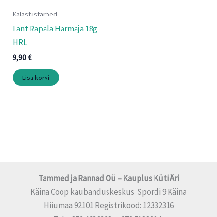
Kalastustarbed
Lant Rapala Harmaja 18g
HRL
9,90
€
Lisa korvi
Tammed ja Rannad Oü – Kauplus Küti Äri
Käina Coop kaubanduskeskus Spordi 9 Käina
Hiiumaa 92101 Registrikood: 12332316