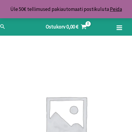
Skip
Üle 50€ tellimused pakiautomaati postikuluta
Peida
to
content
Search
Ostukorv
0,00
€