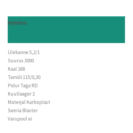
Kirjeldus
Arvustused (0)
Ülekanne 5,2/1
Suurus 3000
Kaal 268
Tamiili 115/0,30
Pidur Taga RD
Kuullaager 2
Materjal Karboplast
Seeria Blaster
Varupool ei