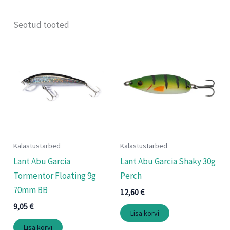
Seotud tooted
Kalastustarbed
Kalastustarbed
Lant Abu Garcia
Lant Abu Garcia Shaky 30g
Tormentor Floating 9g
Perch
70mm BB
12,60
€
9,05
€
Lisa korvi
Lisa korvi