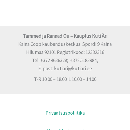
Tammed ja Rannad Oü – Kauplus Küti Äri
Käina Coop kaubanduskeskus Spordi 9 Käina
Hiiumaa 92101 Registrikood: 12332316
Tel: +372 4636328; +372 5183984,
E-post: kutiari@kutiari.ee
T-R 10.00 – 18.00 L 10.00 – 14.00
Privaatsuspoliitika