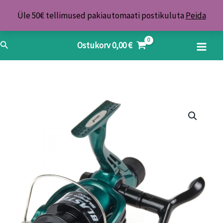
Skip
Üle 50€ tellimused pakiautomaati postikuluta
Peida
to
content
Search
Ostukorv
0,00
€