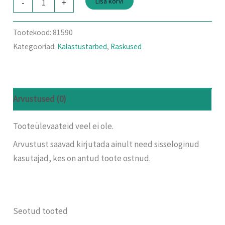
Lisa korvi
-
+
Tootekood:
81590
Kategooriad:
Kalastustarbed
,
Raskused
Arvustused (0)
Tooteülevaateid veel ei ole.
Arvustust saavad kirjutada ainult need sisseloginud
kasutajad, kes on antud toote ostnud.
Seotud tooted