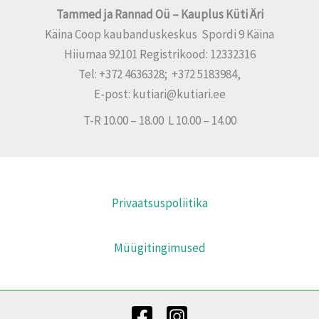
Tammed ja Rannad Oü – Kauplus Küti Äri
Käina Coop kaubanduskeskus Spordi 9 Käina
Hiiumaa 92101 Registrikood: 12332316
Tel: +372 4636328; +372 5183984,
E-post: kutiari@kutiari.ee
T-R 10.00 – 18.00 L 10.00 – 14.00
Privaatsuspoliitika
Müügitingimused