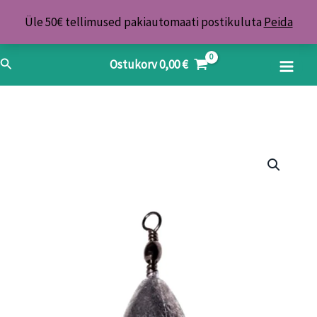
Skip
Üle 50€ tellimused pakiautomaati postikuluta
Peida
to
content
Search
Ostukorv
0,00
€
Tina
Oliva
pööraga
84g/1tk
kogus