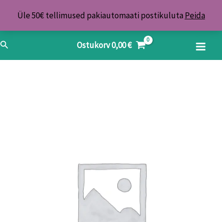
Skip
Üle 50€ tellimused pakiautomaati postikuluta
Peida
to
content
Search
Ostukorv
0,00
€