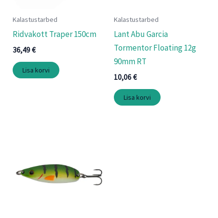
Kalastustarbed
Kalastustarbed
Ridvakott Traper 150cm
Lant Abu Garcia
Tormentor Floating 12g
36,49
€
90mm RT
Lisa korvi
10,06
€
Lisa korvi