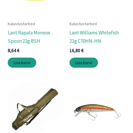
Kalastustarbed
Kalastustarbed
Lant Rapala Minnow
Lant Williams Whitefish
Spoon 22g BSH
21g C70HN-HN
8,64
€
16,80
€
Lisa korvi
Lisa korvi