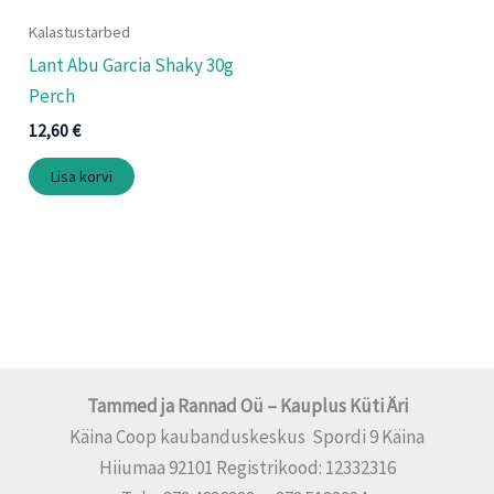
Kalastustarbed
Lant Abu Garcia Shaky 30g
Perch
12,60
€
Lisa korvi
Tammed ja Rannad Oü – Kauplus Küti Äri
Käina Coop kaubanduskeskus Spordi 9 Käina
Hiiumaa 92101 Registrikood: 12332316