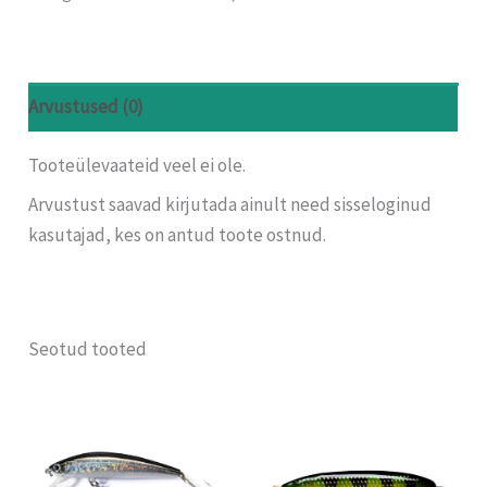
Arvustused (0)
Tooteülevaateid veel ei ole.
Arvustust saavad kirjutada ainult need sisseloginud
kasutajad, kes on antud toote ostnud.
Seotud tooted