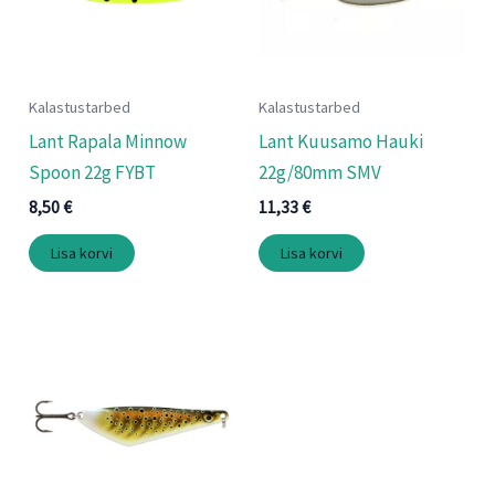
Kalastustarbed
Kalastustarbed
Lant Rapala Minnow
Lant Kuusamo Hauki
Spoon 22g FYBT
22g/80mm SMV
8,50
€
11,33
€
Lisa korvi
Lisa korvi