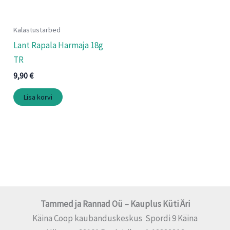
Kalastustarbed
Lant Rapala Harmaja 18g
TR
9,90
€
Lisa korvi
Tammed ja Rannad Oü – Kauplus Küti Äri
Käina Coop kaubanduskeskus Spordi 9 Käina