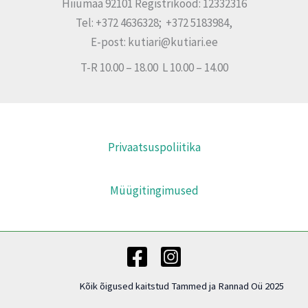
Hiiumaa 92101 Registrikood: 12332316
Tel: +372 4636328; +372 5183984,
E-post: kutiari@kutiari.ee
T-R 10.00 – 18.00 L 10.00 – 14.00
Privaatsuspoliitika
Müügitingimused
Kõik õigused kaitstud Tammed ja Rannad Oü 2025