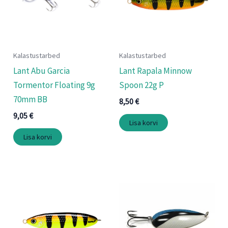
Kalastustarbed
Kalastustarbed
Lant Abu Garcia
Lant Rapala Minnow
Tormentor Floating 9g
Spoon 22g P
70mm BB
8,50
€
9,05
€
Lisa korvi
Lisa korvi