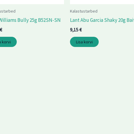
ustarbed
Kalastustarbed
Williams Bully 25g B52SN-SN
Lant Abu Garcia Shaky 20g Bai
€
9,15
€
a korvi
Lisa korvi