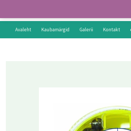
Skip
to
content
Avaleht
Kaubamärgid
Galerii
Kontakt