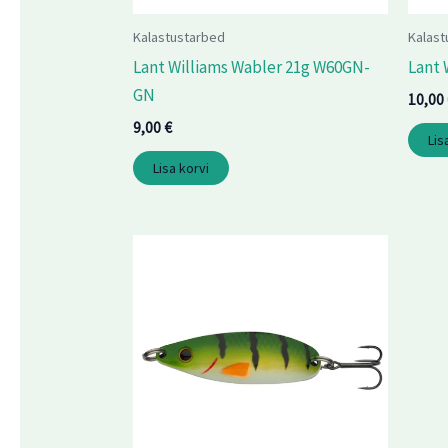
Kalastustarbed
Kalast
Lant Williams Wabler 21g W60GN-
Lant 
GN
10,00
9,00
€
Lis
Lisa korvi