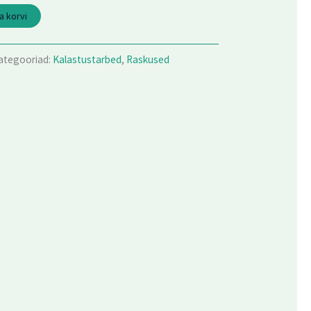
a korvi
ategooriad:
Kalastustarbed
,
Raskused