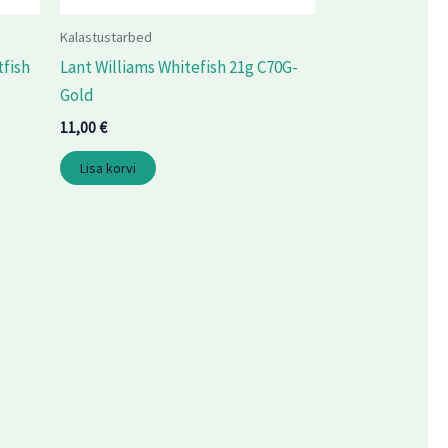
Kalastustarbed
tfish
Lant Williams Whitefish 21g C70G-
Gold
11,00
€
Lisa korvi