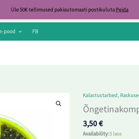
Üle 50€ tellimused pakiautomaati postikuluta
Peida
e-pood
FB
Kalastustarbed
,
Raskus
Õngetinakomplekt
70g
Õngetinakomp
kogus
3,50
€
Availability:
5 laos