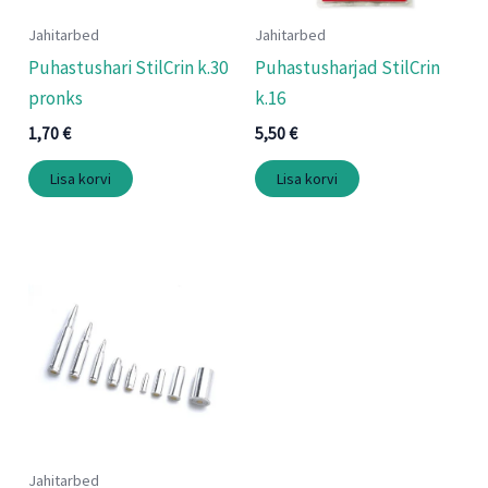
Jahitarbed
Jahitarbed
Puhastushari StilCrin k.30
Puhastusharjad StilCrin
pronks
k.16
1,70
€
5,50
€
Lisa korvi
Lisa korvi
Jahitarbed