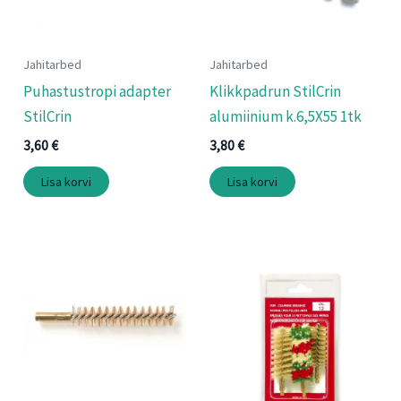
Jahitarbed
Jahitarbed
Puhastustropi adapter
Klikkpadrun StilCrin
StilCrin
alumiinium k.6,5X55 1tk
3,60
€
3,80
€
Lisa korvi
Lisa korvi