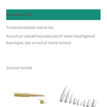
Arvustused (0)
Tooteülevaateid veel ei ole.
Arvustust saavad kirjutada ainult need sisseloginud
kasutajad, kes on antud toote ostnud.
Seotud tooted