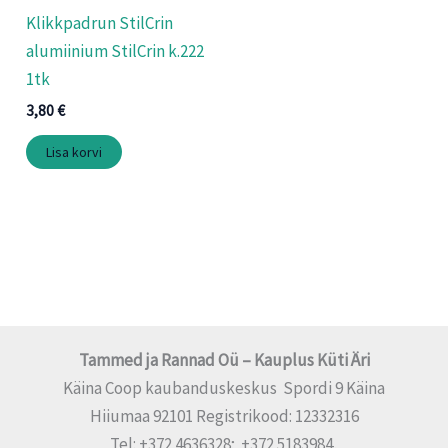
Klikkpadrun StilCrin
alumiinium StilCrin k.222
1tk
3,80
€
Lisa korvi
Tammed ja Rannad Oü – Kauplus Küti Äri
Käina Coop kaubanduskeskus Spordi 9 Käina
Hiiumaa 92101 Registrikood: 12332316
Tel: +372 4636328; +372 5183984,