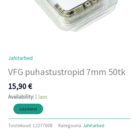
Jahitarbed
VFG puhastustropid 7mm 50tk
15,90
€
Availability:
1 laos
Lisa korvi
Tootekood:
12277008
Kategooria:
Jahitarbed