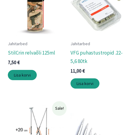
Jahitarbed
Jahitarbed
StilCrin relvaõli 125ml
VFG puhastustropid .22-
5,6 80tk
7,50
€
11,00
€
Lisa korvi
Lisa korvi
Algne
Praegune
Sale!
hind
hind
oli:
on:
112,00 €.
89,60 €.