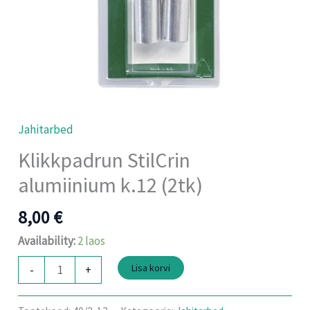
Jahitarbed
Klikkpadrun StilCrin
alumiinium k.12 (2tk)
8,00
€
Availability:
2 laos
Lisa korvi
-
+