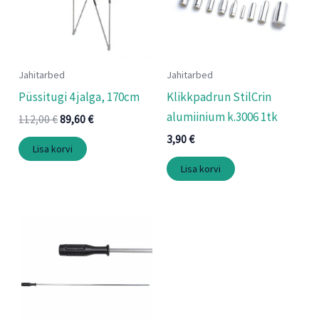
Jahitarbed
Jahitarbed
Püssitugi 4 jalga, 170cm
Klikkpadrun StilCrin
alumiinium k.3006 1tk
112,00
€
89,60
€
3,90
€
Lisa korvi
Lisa korvi