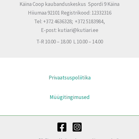
Käina Coop kaubanduskeskus Spordi 9 Käina
Hiiumaa 92101 Registrikood: 12332316
Tel: +372 4636328; +372 5183984,
E-post: kutiari@kutiari.ee
T-R 10.00 – 18.00 L 10.00 – 14.00
Privaatsuspoliitika
Müügitingimused