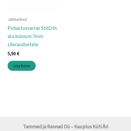
Jahitarbed
Puhastusvarras StilCrin
alumiinium 7mm
sileraudsetele
5,90
€
Lisa korvi
Tammed ja Rannad Oü – Kauplus Küti Äri