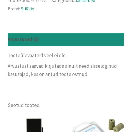
Tootekood:
40/2-12
Kategooria:
Jahitarbed
Bränd:
StilCrin
Arvustused (0)
Tooteülevaateid veel ei ole.
Arvustust saavad kirjutada ainult need sisseloginud
kasutajad, kes on antud toote ostnud.
Seotud tooted