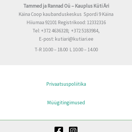
Tammed ja Rannad Oü – Kauplus Küti Äri
Käina Coop kaubanduskeskus Spordi 9 Käina
Hiiumaa 92101 Registrikood: 12332316
Tel: +372 4636328; +372 5183984,
E-post: kutiari@kutiari.ee
T-R 10.00 – 18.00 L 10.00 – 14.00
Privaatsuspoliitika
Müügitingimused