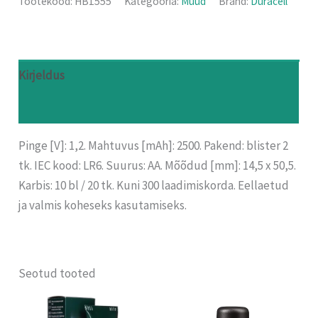
Tootekood:
HB1555
Kategooria:
Muud
Bränd:
Duracell
Kirjeldus
Arvustused (0)
Pinge [V]: 1,2. Mahtuvus [mAh]: 2500. Pakend: blister 2
tk. IEC kood: LR6. Suurus: AA. Mõõdud [mm]: 14,5 x 50,5.
Karbis: 10 bl / 20 tk. Kuni 300 laadimiskorda. Eellaetud
ja valmis koheseks kasutamiseks.
Seotud tooted