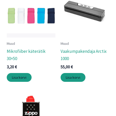
Muud
Muud
Mikrofiiber käterätik
Vaakumpakendaja Arctix
30×50
1000
3,20
€
55,00
€
Lisa korvi
Lisa korvi