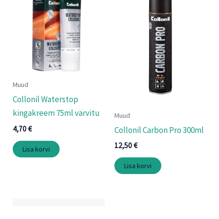
Muud
Collonil Waterstop
kingakreem 75ml värvitu
Muud
4,70
€
Collonil Carbon Pro 300ml
12,50
€
Lisa korvi
Lisa korvi