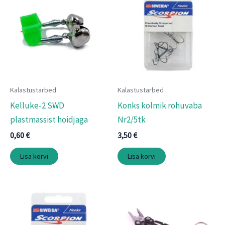
Kalastustarbed
Kalastustarbed
Kelluke-2 SWD
Konks kolmik rohuvaba
plastmassist hoidjaga
Nr2/5tk
0,60
€
3,50
€
Lisa korvi
Lisa korvi