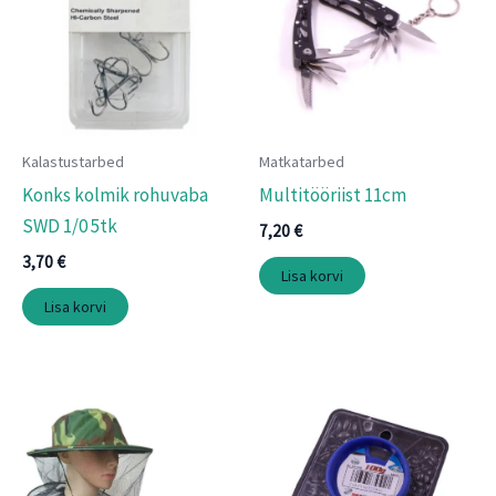
Kalastustarbed
Matkatarbed
Konks kolmik rohuvaba
Multitööriist 11cm
SWD 1/0 5tk
7,20
€
3,70
€
Lisa korvi
Lisa korvi