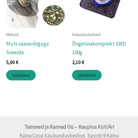
Mütsid
Kalastustarbed
Müts sääsevõrguga
Õngetinakomplekt SWD
Siweida
100g
5,00
€
2,10
€
Lisa korvi
Lisa korvi
Tammed ja Rannad Oü – Kauplus Küti Äri
Käina Coop kaubanduskeskus Spordi 9 Käina