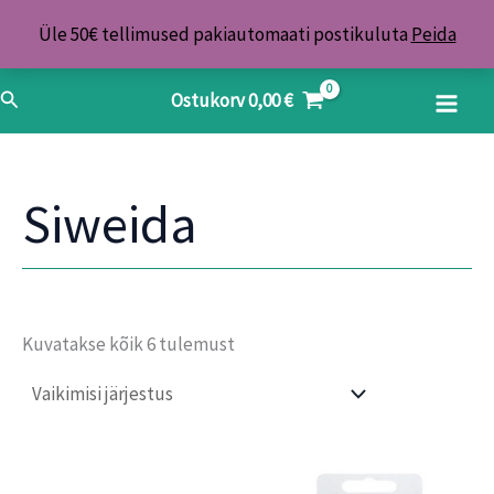
Skip
Üle 50€ tellimused pakiautomaati postikuluta
Peida
to
content
Search
Ostukorv
0,00
€
Siweida
Kuvatakse kõik 6 tulemust