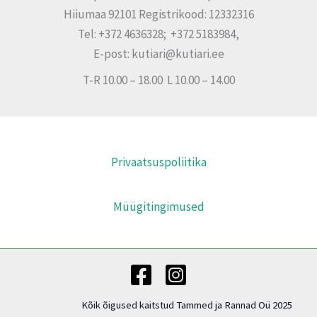
Hiiumaa 92101 Registrikood: 12332316
Tel: +372 4636328; +372 5183984,
E-post: kutiari@kutiari.ee
T-R 10.00 – 18.00 L 10.00 – 14.00
Privaatsuspoliitika
Müügitingimused
Kõik õigused kaitstud Tammed ja Rannad Oü 2025