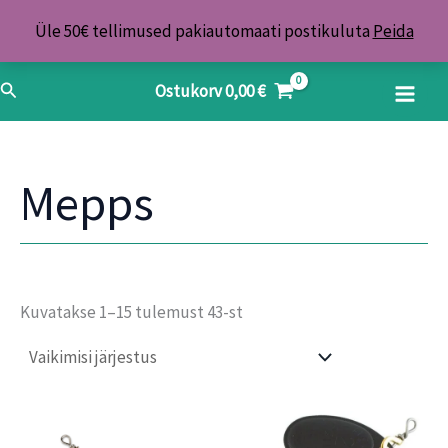
Skip
Üle 50€ tellimused pakiautomaati postikuluta
Peida
to
content
Search
Ostukorv
0,00
€
Mepps
Kuvatakse 1–15 tulemust 43-st