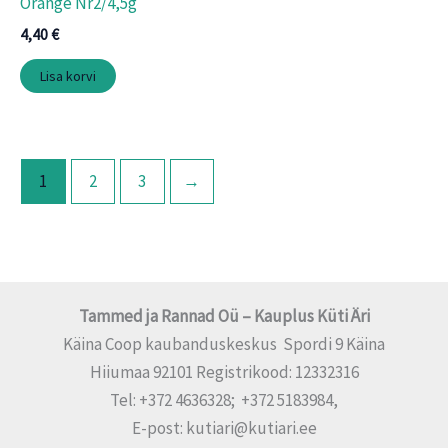
Orange Nr2/4,5g
4,40
€
Lisa korvi
1
2
3
→
Tammed ja Rannad Oü – Kauplus Küti Äri
Käina Coop kaubanduskeskus Spordi 9 Käina
Hiiumaa 92101 Registrikood: 12332316
Tel: +372 4636328; +372 5183984,
E-post: kutiari@kutiari.ee