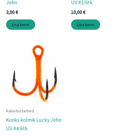
John
UV #1/6tk
3,00
€
10,00
€
Lisa korvi
Lisa korvi
Kalastustarbed
Konks kolmik Lucky John
UV #4/6tk