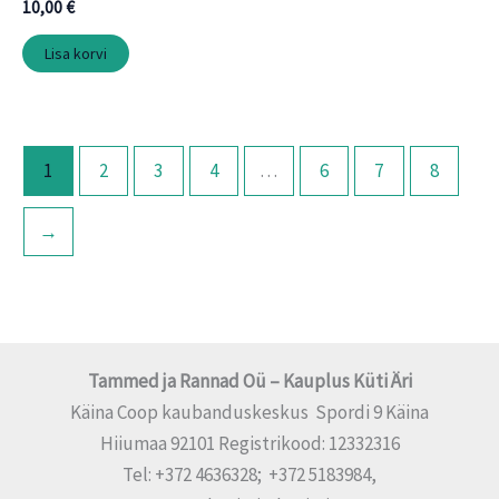
10,00
€
Lisa korvi
1
2
3
4
…
6
7
8
→
Tammed ja Rannad Oü – Kauplus Küti Äri
Käina Coop kaubanduskeskus Spordi 9 Käina
Hiiumaa 92101 Registrikood: 12332316
Tel: +372 4636328; +372 5183984,