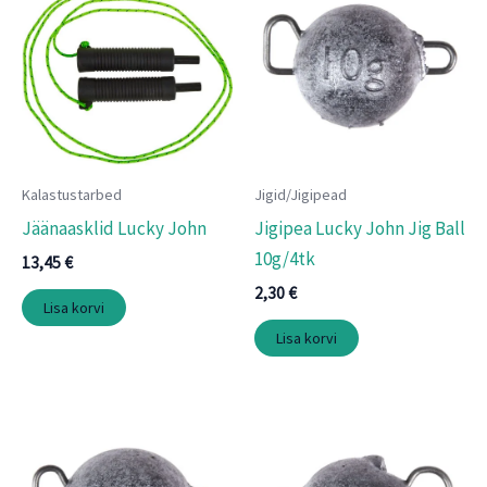
Kalastustarbed
Jigid/Jigipead
Jäänaasklid Lucky John
Jigipea Lucky John Jig Ball
10g/4tk
13,45
€
2,30
€
Lisa korvi
Lisa korvi