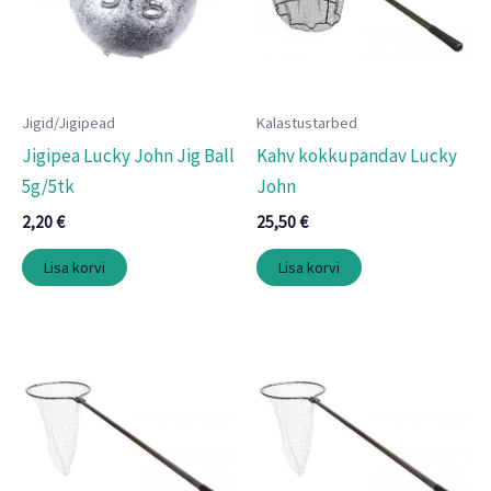
Jigid/Jigipead
Kalastustarbed
Jigipea Lucky John Jig Ball
Kahv kokkupandav Lucky
5g/5tk
John
2,20
€
25,50
€
Lisa korvi
Lisa korvi