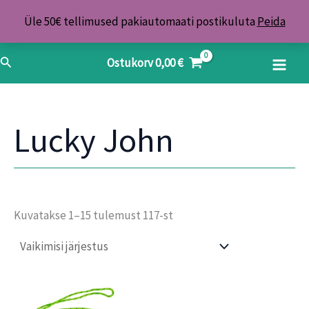
Skip
Üle 50€ tellimused pakiautomaati postikuluta
Peida
to
content
Search
Ostukorv
0,00
€
Lucky John
Kuvatakse 1–15 tulemust 117-st