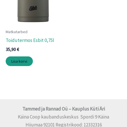
Matkatarbed
Toidutermos Esbit 0,75l
35,90
€
Lisa korvi
Tammed ja Rannad Oü – Kauplus Küti Äri
Käina Coop kaubanduskeskus Spordi 9 Käina
Hiiumaa 92101 Registrikood: 12332316