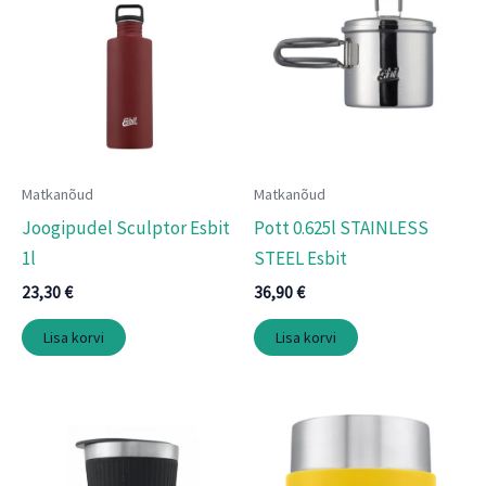
Matkanõud
Matkanõud
Joogipudel Sculptor Esbit
Pott 0.625l STAINLESS
1l
STEEL Esbit
23,30
€
36,90
€
Lisa korvi
Lisa korvi