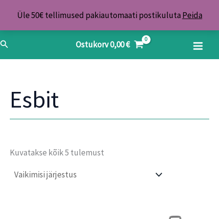
Skip
Üle 50€ tellimused pakiautomaati postikuluta
Peida
to
content
Search
Ostukorv
0,00
€
Esbit
Kuvatakse kõik 5 tulemust