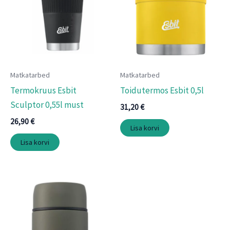
Matkatarbed
Matkatarbed
Termokruus Esbit
Toidutermos Esbit 0,5l
Sculptor 0,55l must
31,20
€
26,90
€
Lisa korvi
Lisa korvi