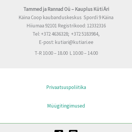
Tammed ja Rannad Oü – Kauplus Küti Äri
Käina Coop kaubanduskeskus Spordi 9 Käina
Hiiumaa 92101 Registrikood: 12332316
Tel: +372 4636328; +372 5183984,
E-post: kutiari@kutiari.ee
T-R 10.00 – 18.00 L 10.00 – 14.00
Privaatsuspoliitika
Müügitingimused