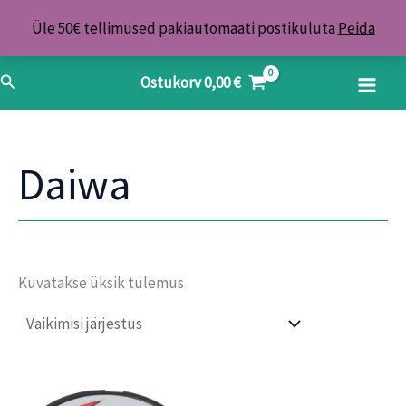
Skip
Üle 50€ tellimused pakiautomaati postikuluta
Peida
to
content
Search
Ostukorv
0,00
€
Daiwa
Kuvatakse üksik tulemus