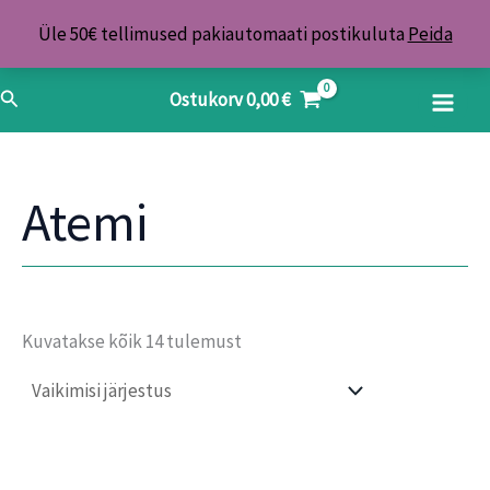
Skip
Üle 50€ tellimused pakiautomaati postikuluta
Peida
to
content
Search
Ostukorv
0,00
€
Atemi
Kuvatakse kõik 14 tulemust