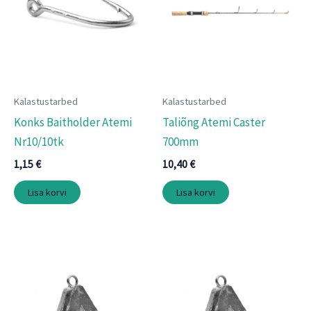
Kalastustarbed
Kalastustarbed
Konks Baitholder Atemi
Taliõng Atemi Caster
Nr10/10tk
700mm
1,15
€
10,40
€
Lisa korvi
Lisa korvi