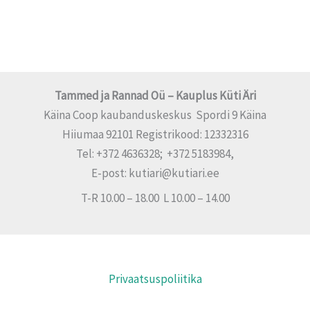
Tammed ja Rannad Oü – Kauplus Küti Äri
Käina Coop kaubanduskeskus Spordi 9 Käina
Hiiumaa 92101 Registrikood: 12332316
Tel: +372 4636328; +372 5183984,
E-post: kutiari@kutiari.ee
T-R 10.00 – 18.00 L 10.00 – 14.00
Privaatsuspoliitika